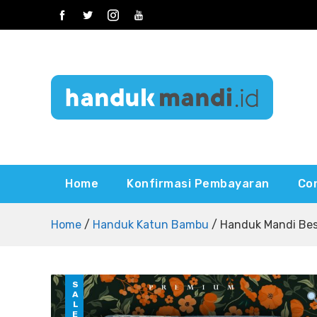
Skip
to
content
Gudangnya Handuk
Home
Konfirmasi Pembayaran
Co
Home
/
Handuk Katun Bambu
/ Handuk Mandi Bes
SALE