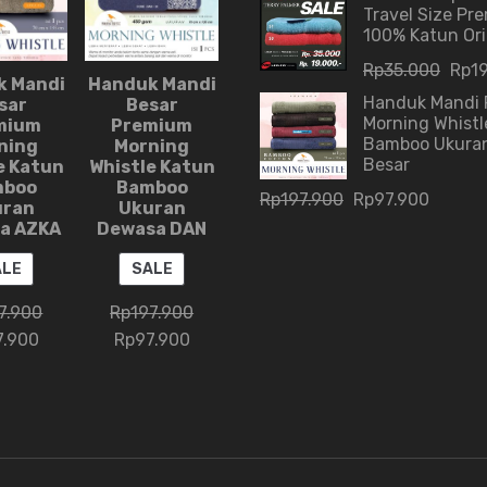
Travel Size Pr
100% Katun Ori
Rp
35.000
Rp
1
k Mandi
Handuk Mandi
Handuk Mandi
sar
Besar
Morning Whistl
mium
Premium
Bamboo Ukura
ning
Morning
Besar
e Katun
Whistle Katun
mboo
Bamboo
Rp
197.900
Rp
97.900
uran
Ukuran
a AZKA
Dewasa DAN
PRODUCT
PRODUCT
ALE
SALE
ON
ON
7.900
Rp
197.900
SALE
SALE
7.900
Rp
97.900