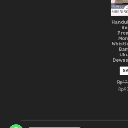
Handu
Be
Pre
Mor
Whistl
Ba
Uk
Dewas
S
Rp
19
Rp
9