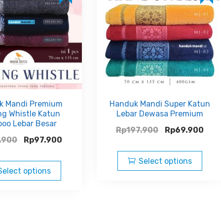
k Mandi Premium
Handuk Mandi Super Katun
ng Whistle Katun
Lebar Dewasa Premium
oo Lebar Besar
Rp
197.900
Rp
69.900
.900
Rp
97.900
Select options
Select options