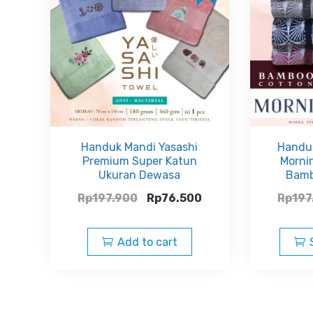
Handuk Mandi Yasashi
Handu
Premium Super Katun
Morni
Ukuran Dewasa
Bamb
Rp
197.900
Rp
76.500
Rp
197
Add to cart