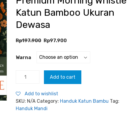
Premium Morning Whistle
Katun Bamboo Ukuran
Dewasa
Rp
197.900
Rp
97.900
Warna
Handuk
Add to cart
Mandi
Besar
Add to wishlist
Premium
SKU:
N/A
Category:
Handuk Katun Bambu
Tag:
Morning
Handuk Mandi
Whistle
Katun
Bamboo