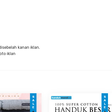
disebelah kanan iklan.
oto iklan
SALE
SALE