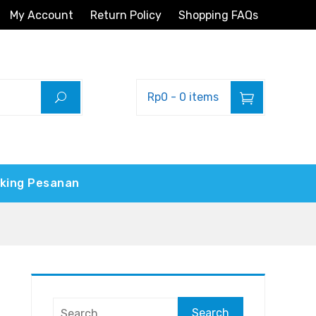
My Account
Return Policy
Shopping FAQs
Rp0
-
0 items
king Pesanan
Search