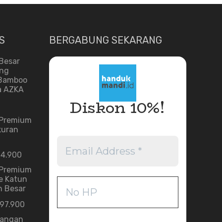
S
BERGABUNG SEKARANG
Besar
ing
 Bamboo
a AZKA
Diskon 10%!
 Premium
kuran
4.900
 Premium
e Katun
 Besar
197.900
Tangan