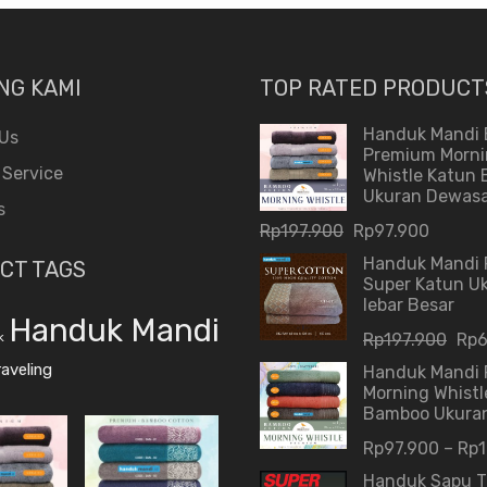
NG KAMI
TOP RATED PRODUCT
Handuk Mandi 
Us
Premium Morn
 Service
Whistle Katun
Ukuran Dewas
s
Rp
197.900
Rp
97.900
Handuk Mandi
CT TAGS
Super Katun U
lebar Besar
Handuk Mandi
Rp
197.900
Rp
6
k
aveling
Handuk Mandi
Morning Whistl
Bamboo Ukuran
Rp
97.900
–
Rp
Handuk Sapu 