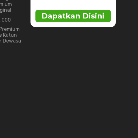
emium
ginal
9.000
 Premium
e Katun
n Dewasa